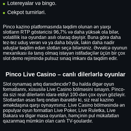
Lotereyalar və bingo.
Cekpot turnirləri.
Pinco kazino platformasında təqdim olunan ən yaxşı
slotların RTP göstəricisi 96,7% və daha yüksək ola bilər,
volatillik isə oyundan asılı olaraq dəyişir. Buna görə daha
tez-tez uduş verən və ya daha böyük, lakin daha nadir
uduşlar təqdim edən slotları seçə bilərsiniz. Əvvəlcə oyunun
mexanikası ilə tanış olmaq istəyən istifadəçilər üçün bir çox
slot demo rejimində pulsuz sınaq imkanı da təqdim edir.
Pinco Live Casino – canlı dilerlərlə oyunlar
Slot oynamaq artıq darıxdırıcıdır? Bu halda digər oyun
formatlarını, xüsusilə Live Casino bölməsini sınayın. Pinco-
da sizi real dilerlərin idarə etdiyi 100-dən çox oyun gözləyir.
Slotlardan əsas fərq ondan ibarətdir ki, siz real kazino
əməkdaşına qarşı oynayırsınız. Live Casino bölməsində ən
populyar oyun formatları Live Poker, Live Ruletka, Live
Bakara və digər masa oyunları, həmçinin pul mükafatları
qazanmaq mümkün olan canlı TV-şoulardır.