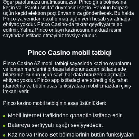
Əgər parolunuzu unutmusunuzsa, Pinco giriş bölməsinə
keçin və "Parolu sıfırla" düyməsini seçin. Parolun bərpası
üçün keçid elektron poçt ünvanınıza göndəriləcək. Bu halda
Pinco-ya yenidən daxil olmaq üçün yeni hesab yaratmağa
ehtiyac yoxdur. Pinco Casino-da təkrar qeydiyyat tələb
edilmir. Yalnız Pinco onlayn kazinosunun aktual rəsmi
saytından istifadə etməyiniz tövsiyə olunur.
Pinco Casino mobil tətbiqi
Pinco Casino AZ mobil tətbiqi sayəsində kazino oyunlarını
və idman mərclərini birbaşa telefonunuzdan istifadə edə
bilərsiniz. Bunun üçün saytı hər dəfə brauzerdə açmağa
ehtiyac yoxdur. Pinco app istifadəçilərə sürətli giriş, rahat
idarəetmə və bütün əsas funksiyalara mobil cihazdan çıxış
imkanı verir.
Pinco kazino mobil tətbiqinin əsas üstünlükləri:
Mobil internet trafikindən qənaətlə istifadə edir.
Batareya sərfiyyatı aşağı səviyyədədir.
Kazino və Pinco Bet bölmələrinin bütün funksiyaları