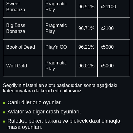
Sweet
Pragmatic
96.51%
x21100
Bonanza
Play
Big Bass
Pragmatic
96.71%
x2100
Bonanza
Play
Book of Dead
Play'n GO
96.21%
x5000
Pragmatic
Wolf Gold
96.01%
x5000
Play
Seçdiyiniz istənilən slotu başladıqdan sonra aşağıdakı
kateqoriyalara da keçid edə bilərsiniz:
Canlı dilerlərlə oyunlar.
Aviator və digər crash oyunları.
Ruletka, poker, bakara və blekcek daxil olmaqla
masa oyunları.