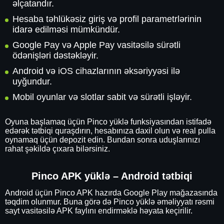
əlçatandır.
Hesaba təhlükəsiz giriş və profil parametrlərinin
idarə edilməsi mümkündür.
Google Pay və Apple Pay vasitəsilə sürətli
ödənişləri dəstəkləyir.
Android və iOS cihazlarının əksəriyyəsi ilə
uyğundur.
Mobil oyunlar və slotlar sabit və sürətli işləyir.
Oyuna başlamaq üçün Pinco yüklə funksiyasından istifadə
edərək tətbiqi quraşdırın, hesabınıza daxil olun və real pulla
oynamaq üçün depozit edin. Bundan sonra uduşlarınızı
rahat şəkildə çıxara bilərsiniz.
Pinco APK yüklə – Android tətbiqi
Android üçün Pinco APK hazırda Google Play mağazasında
təqdim olunmur. Buna görə də Pinco yüklə əməliyyatı rəsmi
sayt vasitəsilə APK faylını endirməklə həyata keçirilir.